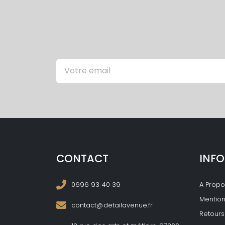
CONTACT
INF
0696 93 40 39
A Prop
Mention
contact@detailavenue.fr
Retours 